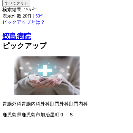
すべてクリア
検索結果:
155
件
表示件数
20件
|
50件
ピックアップとは？
鮫島病院
ピックアップ
胃腸外科
胃腸内科
外科
肛門外科
肛門内科
鹿児島県鹿児島市加治屋町９－８