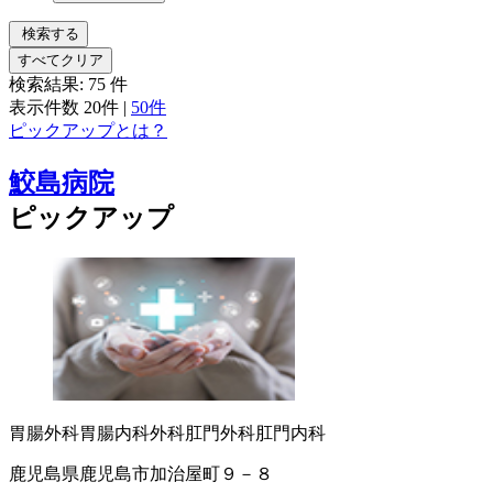
検索する
すべてクリア
検索結果:
75
件
表示件数
20件
|
50件
ピックアップとは？
鮫島病院
ピックアップ
胃腸外科
胃腸内科
外科
肛門外科
肛門内科
鹿児島県鹿児島市加治屋町９－８