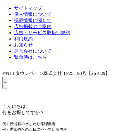
サイトマップ
個人情報について
掲載情報に関して
広告掲載のご案内
広告・サービス取扱い規約
利用規約
お知らせ
運営会社について
緊急時はこちら
©NTTタウンページ株式会社 TP25-193号【261029】
こんにちは！
何をお探しですか？
例）渋谷駅の水まわり修理業者
例）世田谷区の土日にやっている内科