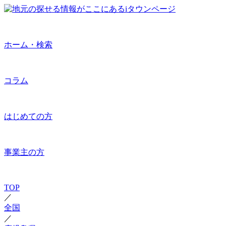
ホーム・検索
コラム
はじめての方
事業主の方
TOP
／
全国
／