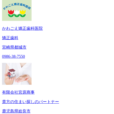
かわごえ矯正歯科医院
矯正歯科
宮崎県都城市
0986-38-7550
有限会社宮原商事
貴方の住まい探しのパートナー
鹿児島県姶良市