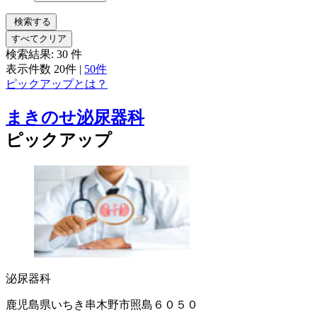
検索する
すべてクリア
検索結果:
30
件
表示件数
20件
|
50件
ピックアップとは？
まきのせ泌尿器科
ピックアップ
泌尿器科
鹿児島県いちき串木野市照島６０５０