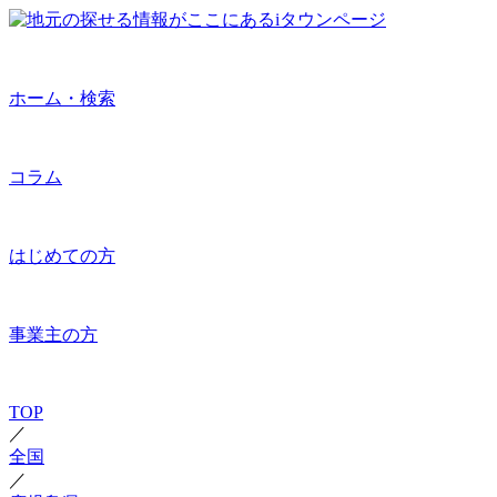
ホーム・検索
コラム
はじめての方
事業主の方
TOP
／
全国
／