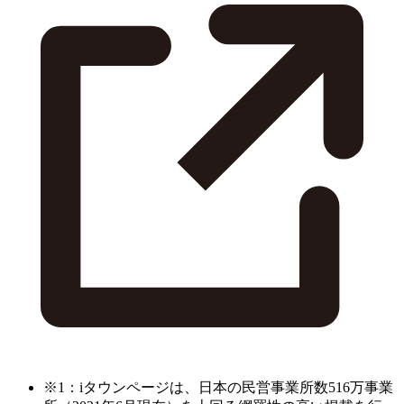
※1：iタウンページは、日本の民営事業所数516万事業