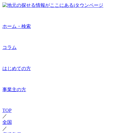
ホーム・検索
コラム
はじめての方
事業主の方
TOP
／
全国
／