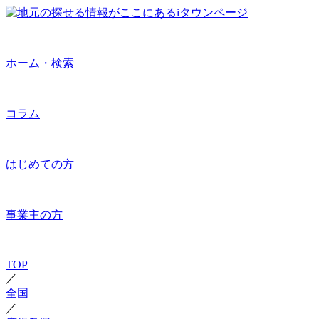
ホーム・検索
コラム
はじめての方
事業主の方
TOP
／
全国
／