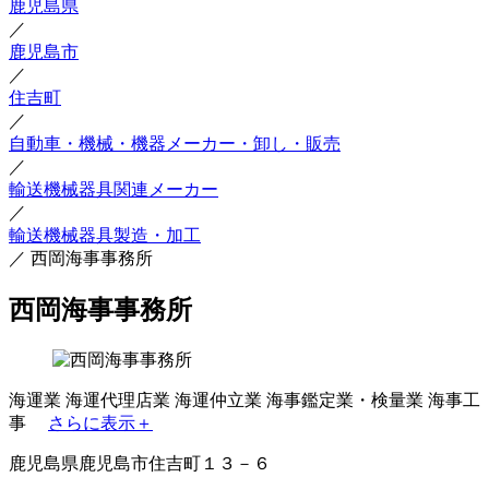
鹿児島県
／
鹿児島市
／
住吉町
／
自動車・機械・機器メーカー・卸し・販売
／
輸送機械器具関連メーカー
／
輸送機械器具製造・加工
／
西岡海事事務所
西岡海事事務所
海運業
海運代理店業
海運仲立業
海事鑑定業・検量業
海事工
事
さらに表示＋
鹿児島県鹿児島市住吉町１３－６