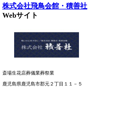
株式会社飛鳥会館・積善社
Webサイト
斎場
生花店
葬儀業
葬祭業
鹿児島県鹿児島市郡元２丁目１１－５