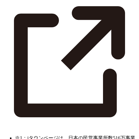
※1：iタウンページは、日本の民営事業所数516万事業