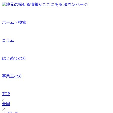
ホーム・検索
コラム
はじめての方
事業主の方
TOP
／
全国
／