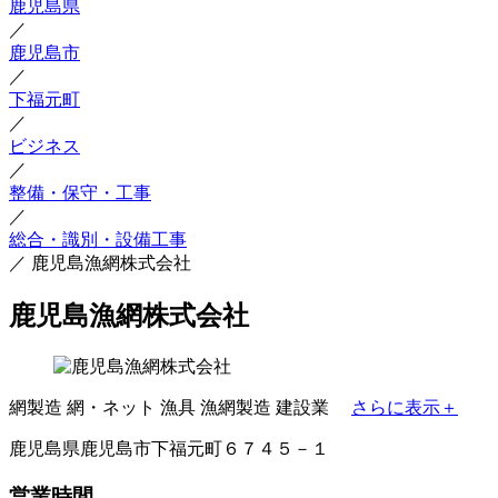
鹿児島県
／
鹿児島市
／
下福元町
／
ビジネス
／
整備・保守・工事
／
総合・識別・設備工事
／
鹿児島漁網株式会社
鹿児島漁網株式会社
網製造
網・ネット
漁具
漁網製造
建設業
さらに表示＋
鹿児島県鹿児島市下福元町６７４５－１
営業時間