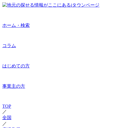
ホーム・検索
コラム
はじめての方
事業主の方
TOP
／
全国
／