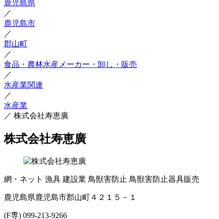
鹿児島県
／
鹿児島市
／
郡山町
／
食品・農林水産メーカー・卸し・販売
／
水産業関連
／
水産業
／
株式会社寿恵廣
株式会社寿恵廣
網・ネット
漁具
建設業
鳥獣害防止
鳥獣害防止器具販売
鹿児島県鹿児島市郡山町４２１５－１
(F専) 099-213-9266