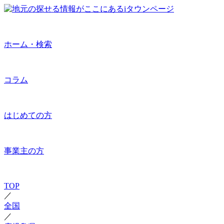
ホーム・検索
コラム
はじめての方
事業主の方
TOP
／
全国
／