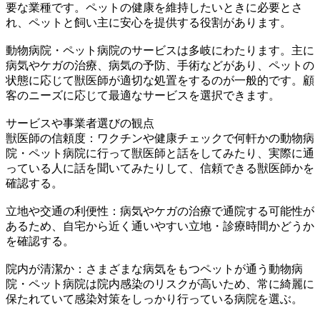
要な業種です。ペットの健康を維持したいときに必要とさ
れ、ペットと飼い主に安心を提供する役割があります。
動物病院・ペット病院のサービスは多岐にわたります。主に
病気やケガの治療、病気の予防、手術などがあり、ペットの
状態に応じて獣医師が適切な処置をするのが一般的です。顧
客のニーズに応じて最適なサービスを選択できます。
サービスや事業者選びの観点
獣医師の信頼度：ワクチンや健康チェックで何軒かの動物病
院・ペット病院に行って獣医師と話をしてみたり、実際に通
っている人に話を聞いてみたりして、信頼できる獣医師かを
確認する。
立地や交通の利便性：病気やケガの治療で通院する可能性が
あるため、自宅から近く通いやすい立地・診療時間かどうか
を確認する。
院内が清潔か：さまざまな病気をもつペットが通う動物病
院・ペット病院は院内感染のリスクが高いため、常に綺麗に
保たれていて感染対策をしっかり行っている病院を選ぶ。