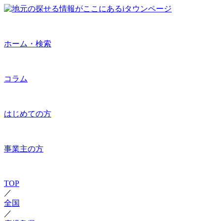
ホーム・検索
コラム
はじめての方
事業主の方
TOP
／
全国
／