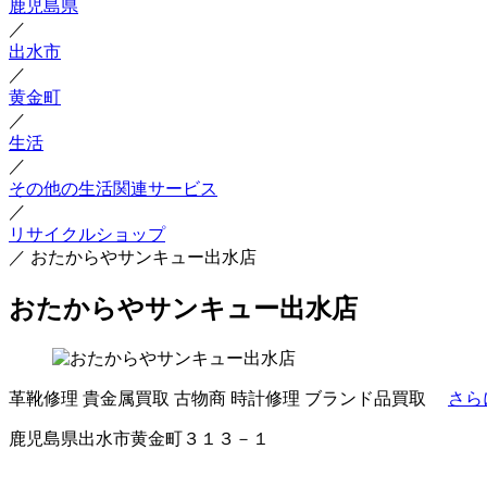
鹿児島県
／
出水市
／
黄金町
／
生活
／
その他の生活関連サービス
／
リサイクルショップ
／
おたからやサンキュー出水店
おたからやサンキュー出水店
革靴修理
貴金属買取
古物商
時計修理
ブランド品買取
さら
鹿児島県出水市黄金町３１３－１