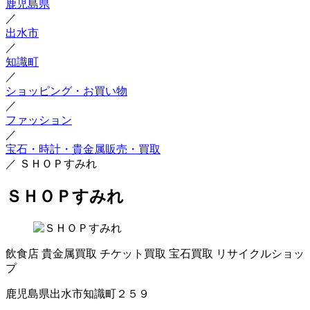
鹿児島県
／
出水市
／
知識町
／
ショッピング・お買い物
／
ファッション
／
宝石・時計・貴金属販売・買取
／
ＳＨＯＰすみれ
ＳＨＯＰすみれ
飲食店
貴金属買取
チケット買取
宝石買取
リサイクルショッ
プ
鹿児島県出水市知識町２５９