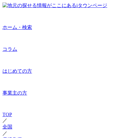
ホーム・検索
コラム
はじめての方
事業主の方
TOP
／
全国
／