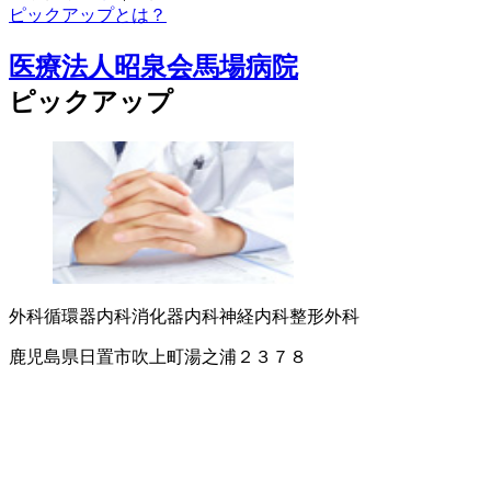
ピックアップとは？
医療法人昭泉会馬場病院
ピックアップ
外科
循環器内科
消化器内科
神経内科
整形外科
鹿児島県日置市吹上町湯之浦２３７８