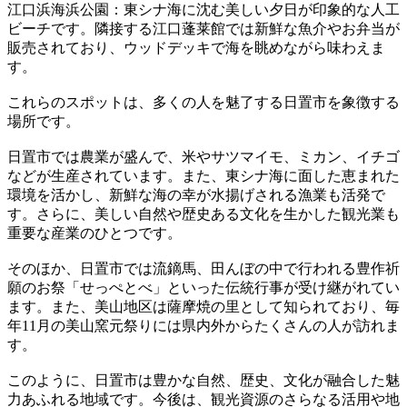
江口浜海浜公園：東シナ海に沈む美しい夕日が印象的な人工
ビーチです。隣接する江口蓬莱館では新鮮な魚介やお弁当が
販売されており、ウッドデッキで海を眺めながら味わえま
す。
これらのスポットは、多くの人を魅了する日置市を象徴する
場所です。
日置市では農業が盛んで、米やサツマイモ、ミカン、イチゴ
などが生産されています。また、東シナ海に面した恵まれた
環境を活かし、新鮮な海の幸が水揚げされる漁業も活発で
す。さらに、美しい自然や歴史ある文化を生かした観光業も
重要な産業のひとつです。
そのほか、日置市では流鏑馬、田んぼの中で行われる豊作祈
願のお祭「せっぺとべ」といった伝統行事が受け継がれてい
ます。また、美山地区は薩摩焼の里として知られており、毎
年11月の美山窯元祭りには県内外からたくさんの人が訪れま
す。
このように、日置市は豊かな自然、歴史、文化が融合した魅
力あふれる地域です。今後は、観光資源のさらなる活用や地