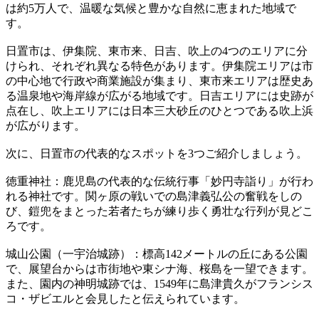
は約5万人で、温暖な気候と豊かな自然に恵まれた地域で
す。
日置市は、伊集院、東市来、日吉、吹上の4つのエリアに分
けられ、それぞれ異なる特色があります。伊集院エリアは市
の中心地で行政や商業施設が集まり、東市来エリアは歴史あ
る温泉地や海岸線が広がる地域です。日吉エリアには史跡が
点在し、吹上エリアには日本三大砂丘のひとつである吹上浜
が広がります。
次に、日置市の代表的なスポットを3つご紹介しましょう。
徳重神社：鹿児島の代表的な伝統行事「妙円寺詣り」が行わ
れる神社です。関ヶ原の戦いでの島津義弘公の奮戦をしの
び、鎧兜をまとった若者たちが練り歩く勇壮な行列が見どこ
ろです。
城山公園（一宇治城跡）：標高142メートルの丘にある公園
で、展望台からは市街地や東シナ海、桜島を一望できます。
また、園内の神明城跡では、1549年に島津貴久がフランシス
コ・ザビエルと会見したと伝えられています。