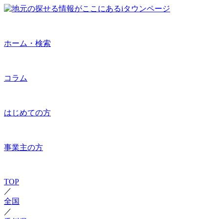
ホーム・検索
コラム
はじめての方
事業主の方
TOP
／
全国
／