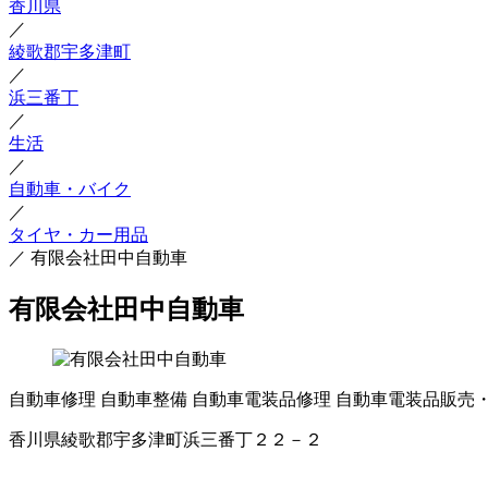
香川県
／
綾歌郡宇多津町
／
浜三番丁
／
生活
／
自動車・バイク
／
タイヤ・カー用品
／
有限会社田中自動車
有限会社田中自動車
自動車修理
自動車整備
自動車電装品修理
自動車電装品販売
香川県綾歌郡宇多津町浜三番丁２２－２