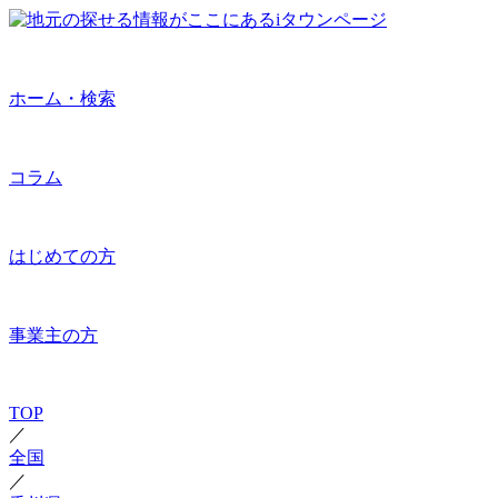
ホーム・検索
コラム
はじめての方
事業主の方
TOP
／
全国
／