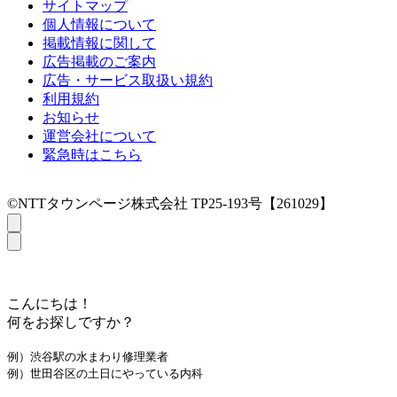
サイトマップ
個人情報について
掲載情報に関して
広告掲載のご案内
広告・サービス取扱い規約
利用規約
お知らせ
運営会社について
緊急時はこちら
©NTTタウンページ株式会社 TP25-193号【261029】
こんにちは！
何をお探しですか？
例）渋谷駅の水まわり修理業者
例）世田谷区の土日にやっている内科