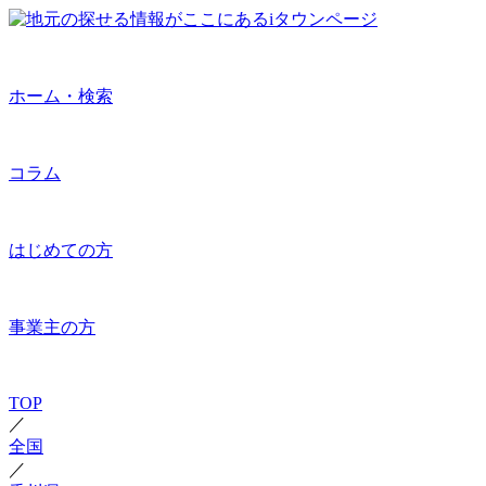
ホーム・検索
コラム
はじめての方
事業主の方
TOP
／
全国
／