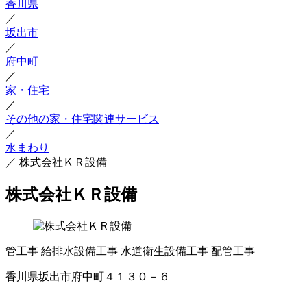
香川県
／
坂出市
／
府中町
／
家・住宅
／
その他の家・住宅関連サービス
／
水まわり
／
株式会社ＫＲ設備
株式会社ＫＲ設備
管工事
給排水設備工事
水道衛生設備工事
配管工事
香川県坂出市府中町４１３０－６