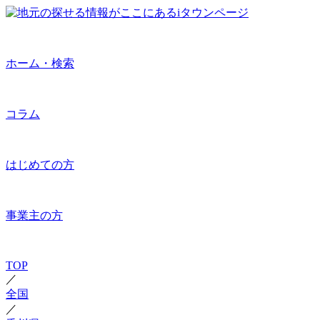
ホーム・検索
コラム
はじめての方
事業主の方
TOP
／
全国
／