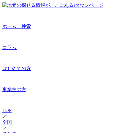
ホーム・検索
コラム
はじめての方
事業主の方
TOP
／
全国
／