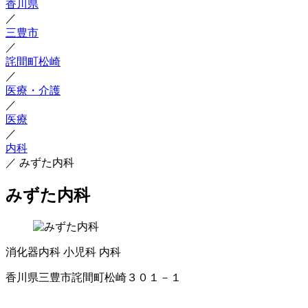
香川県
／
三豊市
／
詫間町松崎
／
医療・介護
／
医療
／
内科
／
みずた内科
みずた内科
消化器内科
小児科
内科
香川県三豊市詫間町松崎３０１－１