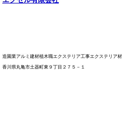
造園業
アルミ建材
植木職
エクステリア工事
エクステリア材
香川県丸亀市土器町東９丁目２７５－１