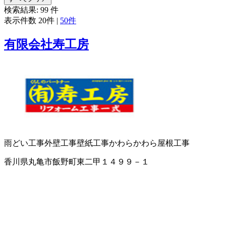
検索結果:
99
件
表示件数
20件
|
50件
有限会社寿工房
雨どい工事
外壁工事
壁紙工事
かわら
かわら屋根工事
香川県丸亀市飯野町東二甲１４９９－１