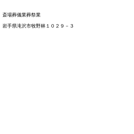
斎場
葬儀業
葬祭業
岩手県滝沢市牧野林１０２９－３