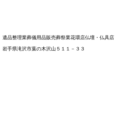
遺品整理業
葬儀用品販売
葬祭業
花環店
仏壇・仏具店
岩手県滝沢市葉の木沢山５１１－３３