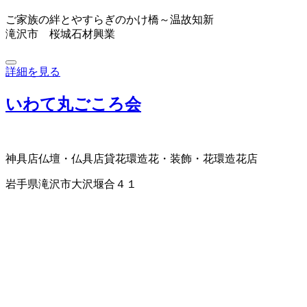
ご家族の絆とやすらぎのかけ橋～温故知新
滝沢市 桜城石材興業
詳細を見る
いわて丸ごころ会
神具店
仏壇・仏具店
貸花環
造花・装飾・花環
造花店
岩手県滝沢市大沢堰合４１