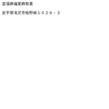
斎場
葬儀業
葬祭業
岩手県滝沢市牧野林１０２９－３