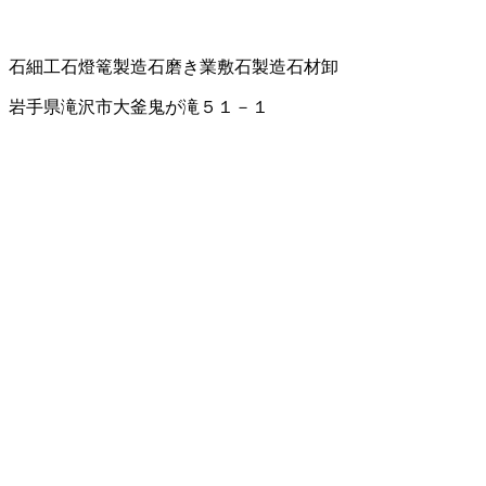
石細工
石燈篭製造
石磨き業
敷石製造
石材卸
岩手県滝沢市大釜鬼が滝５１－１