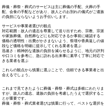
葬儀・葬祭・葬式のサービスは主に葬儀の手配、火葬の手
配、会食の手配などがあり、故人とのお別れの儀式がご遺族
の負担にならないようお手伝いします。
サービスや事業者選びの観点
対応範囲：故人の遺志を尊重して送り出すため、宗教、宗派
や家族葬儀、自然葬などにも対応できるか事前に確認する
価格の透明性：出費がかさまないよう、祭壇や香典返しの値
段など価格を明確に提示してくれる業者を選ぶ
迅速さ：精神的な遺族の負担を減らせるように、地元の評判
や口コミを参考に、急に訪れる出来事に素早く丁寧に対応で
きる業者を選ぶ
これらの観点から慎重に選ぶことで、信頼できる事業者と出
会えるでしょう。
これまで見てきたように葬儀・葬祭・葬式は多岐にわたりま
すが、故人の遺志、遺族の負担を考慮したうえで選択するこ
とが重要です。
葬儀・葬祭・葬式業者選びは慎重に行って、ベストな選択を