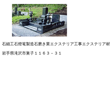
石細工
石燈篭製造
石磨き業
エクステリア工事
エクステリア材
岩手県滝沢市巣子１１６３－３１