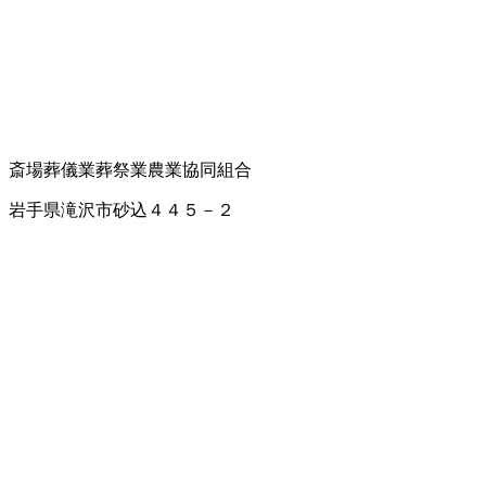
斎場
葬儀業
葬祭業
農業協同組合
岩手県滝沢市砂込４４５－２