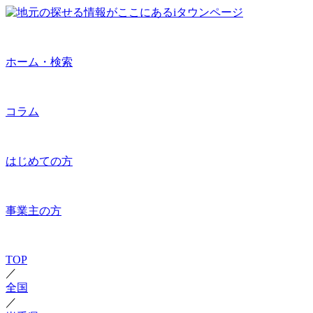
ホーム・検索
コラム
はじめての方
事業主の方
TOP
／
全国
／