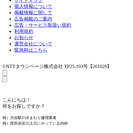
サイトマップ
個人情報について
掲載情報に関して
広告掲載のご案内
広告・サービス取扱い規約
利用規約
お知らせ
運営会社について
緊急時はこちら
©NTTタウンページ株式会社 TP25-193号【261029】
こんにちは！
何をお探しですか？
例）渋谷駅の水まわり修理業者
例）世田谷区の土日にやっている内科