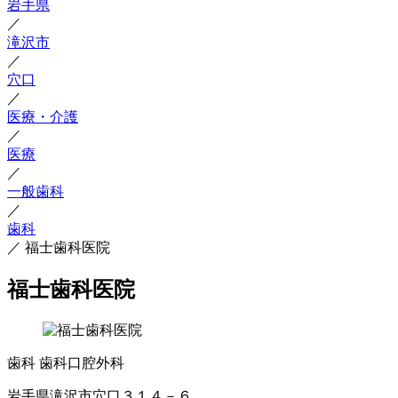
岩手県
／
滝沢市
／
穴口
／
医療・介護
／
医療
／
一般歯科
／
歯科
／
福士歯科医院
福士歯科医院
歯科
歯科口腔外科
岩手県滝沢市穴口３１４－６