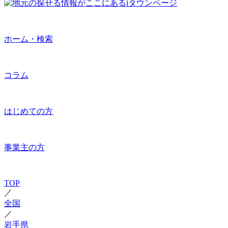
ホーム・検索
コラム
はじめての方
事業主の方
TOP
／
全国
／
岩手県