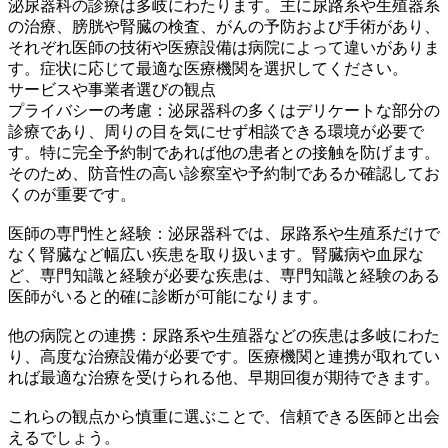
泌尿器科の診療は多岐にわたります。主に尿路系や生殖器系
の治療、膀胱や腎臓の検査、がんの予防および手術があり、
それぞれ医師の技術や医療設備は病院によって違いがありま
す。症状に応じて最適な医療機関を選択してください。
サービスや事業者選びの観点
プライバシーの考慮：泌尿器科の多くはデリケートな部分の
診療であり、周りの目を気にせず相談できる環境が必要で
す。特に完全予約制であれば他の患者との接触を防げます。
そのため、防音性の高い診察室や予約制であるか確認してお
くのが重要です。
医師の専門性と経験：泌尿器科では、尿路系や生殖系だけで
なく腎臓など幅広い疾患を取り扱います。腎臓病や血尿な
ど、専門知識と経験が必要な疾患は、専門知識と経験のある
医師がいると的確に診断が可能になります。
他の病院との連携：尿路系や生殖器などの疾患は多岐にわた
り、高度な治療設備が必要です。医療機関と連携が取れてい
れば最適な治療を受けられる他、早期回復が期待できます。
これらの観点から慎重に選ぶことで、信頼できる医師と出会
えるでしょう。