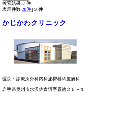
検索結果:
7
件
表示件数
20件
|
50件
かじかわクリニック
医院・診療所
外科
内科
泌尿器科
皮膚科
岩手県奥州市水沢佐倉河字慶徳２６－１