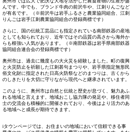
奥州市では広大で肥沃な大地を活かした農畜産物の生産が盛
んです。中でも、ブランド牛肉の前沢牛や、江刺りんごなど
が有名です。（※前沢牛は岩手ふるさと農業協同組合、江刺
りんごは岩手江刺農業協同組合の登録商標です）
さらに、国の伝統工芸品にも指定されている南部鉄器の産地
としても知られており、近年ではその品質の高さから海外か
らも根強い人気があります。（※南部鉄器は岩手県南部鉄器
協同組合連合会の登録商標です）
奥州市は、過去に幾度もの大火災を経験しました。町の復興
と火災防止を祈願した江刺甚句まつりや、岩手県指定無形民
俗文化財に指定された日高火防祭などのまつりは、古くから
のしきたりを大切に守りながら現代へと継承されています。
このように、奥州市は自然と伝統と歴史が息づく、魅力あふ
れる地域と言えます。地域おこし協力隊の発足や、移住者同
士の交流会も積極的に開催されており、今後はより活力のあ
る地域へと成長が期待できます。
iタウンページでは、お住まいの地域において信頼できる事