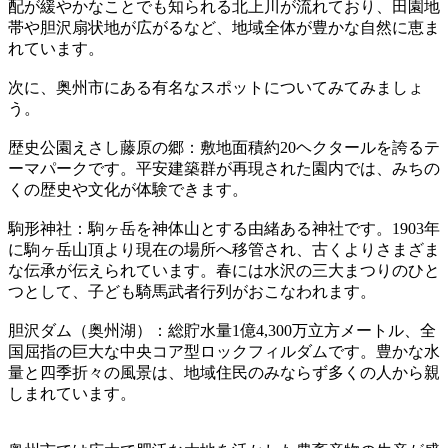
配が緩やかなことでも知られる北上川が流れており、田園地
帯や胆沢扇状地が広がるなど、地域全体が豊かな自然に恵ま
れています。
次に、奥州市にある有名なスポットについてみてみましょ
う。
歴史公園えさし藤原の郷：敷地面積約20ヘクタールを誇るテ
ーマパークです。平安建築群が再現された園内では、みちの
くの歴史や文化が体験できます。
駒形神社：駒ヶ岳を神体山とする由緒ある神社です。1903年
に駒ヶ岳山頂より現在の場所へ移管され、古くよりさまざま
な伝承が伝えられています。春には水沢の三大まつりのひと
つとして、子ども騎馬武者行列がおこなわれます。
胆沢ダム（奥州湖）：総貯水量1億4,300万立方メートル、全
国屈指の巨大な中央コア型ロックフィルダムです。豊かな水
量と四季折々の風景は、地域住民のみならず多くの人から親
しまれています。