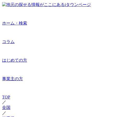
ホーム・検索
コラム
はじめての方
事業主の方
TOP
／
全国
／