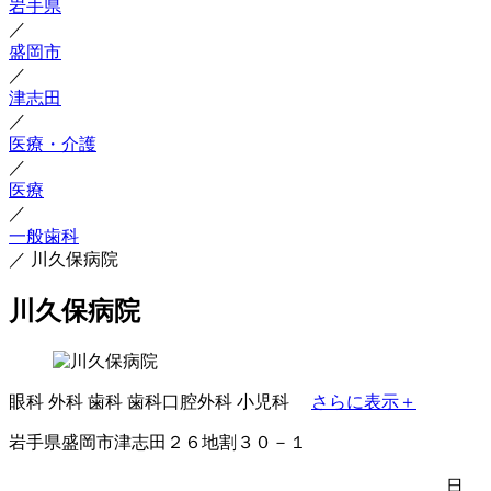
岩手県
／
盛岡市
／
津志田
／
医療・介護
／
医療
／
一般歯科
／
川久保病院
川久保病院
眼科
外科
歯科
歯科口腔外科
小児科
さらに表示＋
岩手県盛岡市津志田２６地割３０－１
日