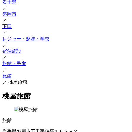
岩手県
／
盛岡市
／
下田
／
レジャー・趣味・学校
／
宿泊施設
／
旅館・民宿
／
旅館
／
桃屋旅館
桃屋旅館
旅館
岩手県盛岡市下田字仲平１８２－２