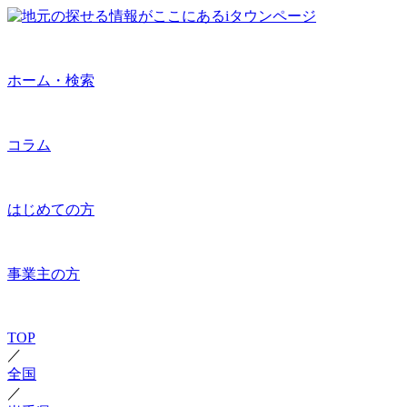
ホーム・検索
コラム
はじめての方
事業主の方
TOP
／
全国
／