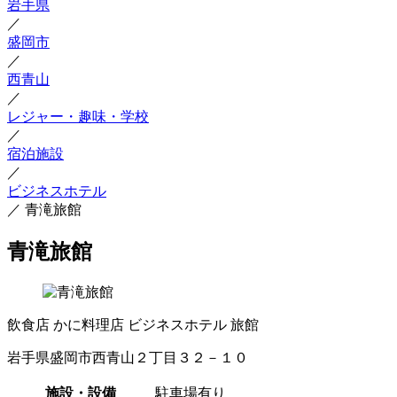
岩手県
／
盛岡市
／
西青山
／
レジャー・趣味・学校
／
宿泊施設
／
ビジネスホテル
／
青滝旅館
青滝旅館
飲食店
かに料理店
ビジネスホテル
旅館
岩手県盛岡市西青山２丁目３２－１０
施設・設備
駐車場有り