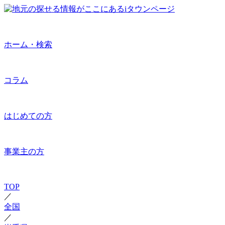
ホーム・検索
コラム
はじめての方
事業主の方
TOP
／
全国
／