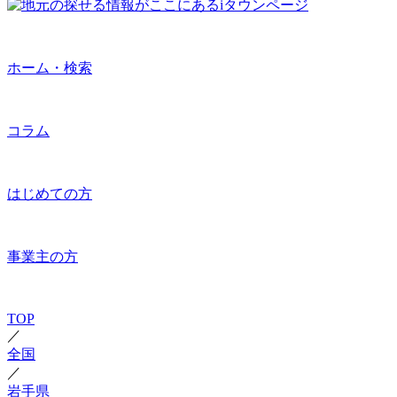
ホーム・検索
コラム
はじめての方
事業主の方
TOP
／
全国
／
岩手県