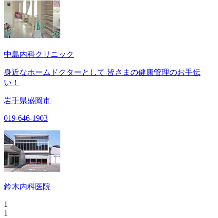
中島内科クリニック
身近なホームドクターとして 皆さまの健康管理のお手伝
い！
岩手県盛岡市
019-646-1903
鈴木内科医院
1
1