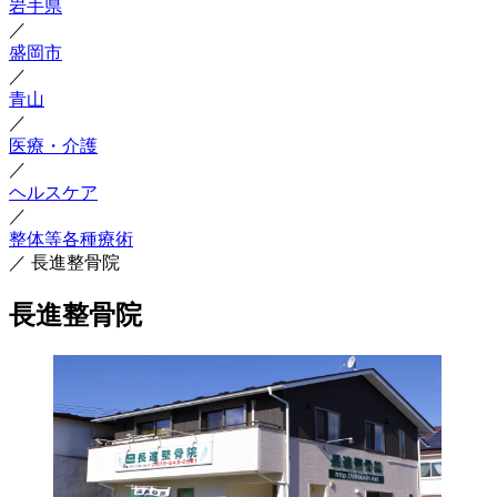
岩手県
／
盛岡市
／
青山
／
医療・介護
／
ヘルスケア
／
整体等各種療術
／
長進整骨院
長進整骨院