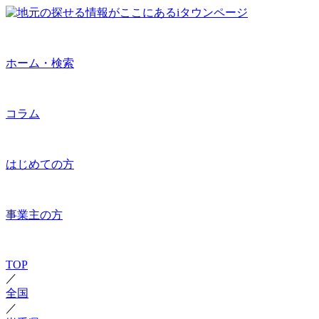
ホーム・検索
コラム
はじめての方
事業主の方
TOP
／
全国
／