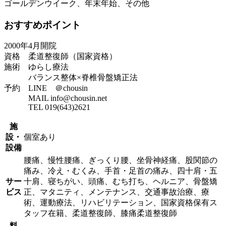
ゴールデンウイーク、年末年始、その他
おすすめポイント
2000年4月開院
資格 柔道整復師（国家資格）
施術 ゆらし療法
バランス整体×脊椎骨盤矯正法
予約 LINE ＠chousin
MAIL info@chousin.net
TEL 019(643)2621
施
設・
個室あり
設備
腰痛、慢性腰痛、ぎっくり腰、坐骨神経痛、股関節の
痛み、冷え・むくみ、手首・足首の痛み、四十肩・五
サー
十肩、寝ちがい、頭痛、むち打ち、ヘルニア、骨盤矯
ビス
正、マタニティ、メンテナンス、交通事故治療、療
術、運動療法、リハビリテーション、国家資格保有ス
タッフ在籍、柔道整復師、膝痛柔道整復師
料