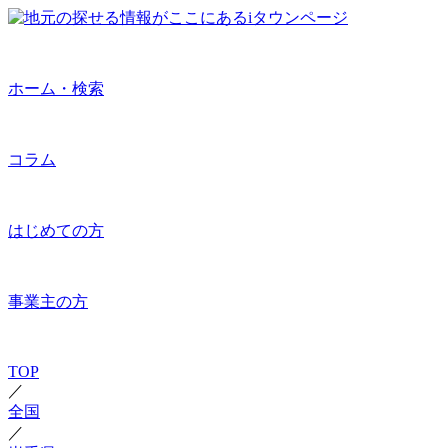
ホーム・検索
コラム
はじめての方
事業主の方
TOP
／
全国
／