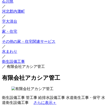
石川県
／
河北郡内灘町
／
字大清台
／
家・住宅
／
その他の家・住宅関連サービス
／
水まわり
／
衛生設備工事
／
有限会社アカシア管工
有限会社アカシア管工
衛生設備工事
管工事
給排水設備工事
水道衛生工事・保守
水
道衛生設備工事
さらに表示＋