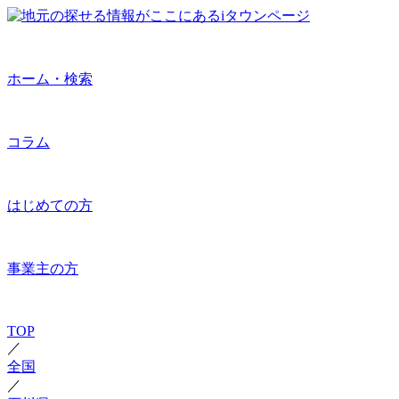
ホーム・検索
コラム
はじめての方
事業主の方
TOP
／
全国
／