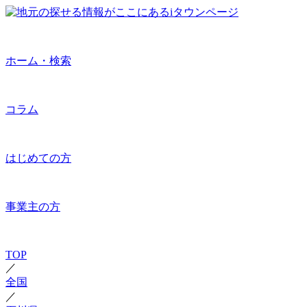
ホーム・検索
コラム
はじめての方
事業主の方
TOP
／
全国
／