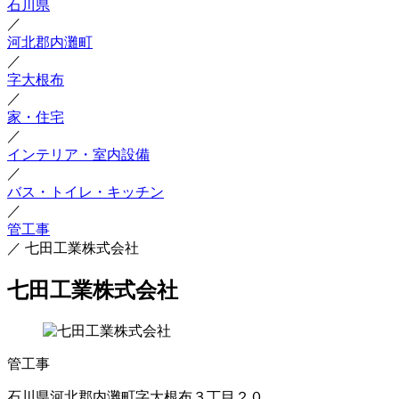
石川県
／
河北郡内灘町
／
字大根布
／
家・住宅
／
インテリア・室内設備
／
バス・トイレ・キッチン
／
管工事
／
七田工業株式会社
七田工業株式会社
管工事
石川県河北郡内灘町字大根布３丁目２０