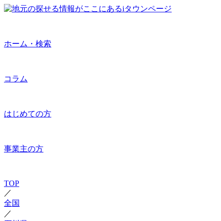
ホーム・検索
コラム
はじめての方
事業主の方
TOP
／
全国
／