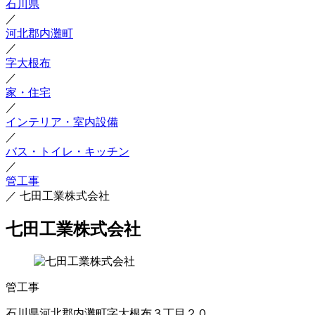
石川県
／
河北郡内灘町
／
字大根布
／
家・住宅
／
インテリア・室内設備
／
バス・トイレ・キッチン
／
管工事
／
七田工業株式会社
七田工業株式会社
管工事
石川県河北郡内灘町字大根布３丁目２０