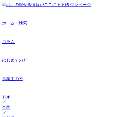
ホーム・検索
コラム
はじめての方
事業主の方
TOP
／
全国
／