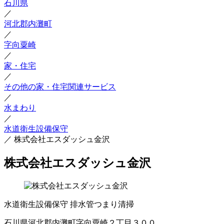
石川県
／
河北郡内灘町
／
字向粟崎
／
家・住宅
／
その他の家・住宅関連サービス
／
水まわり
／
水道衛生設備保守
／
株式会社エスダッシュ金沢
株式会社エスダッシュ金沢
水道衛生設備保守
排水管つまり清掃
石川県河北郡内灘町字向粟崎２丁目３００