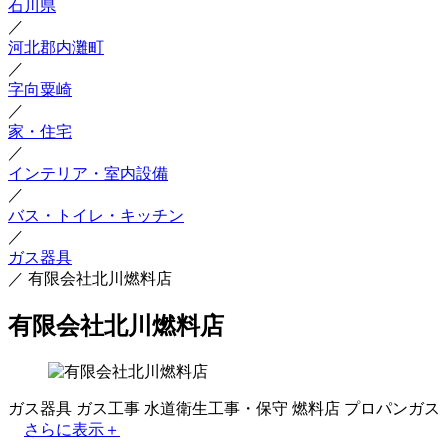
石川県
／
河北郡内灘町
／
字向粟崎
／
家・住宅
／
インテリア・室内設備
／
バス・トイレ・キッチン
／
ガス器具
／
有限会社北川燃料店
有限会社北川燃料店
ガス器具
ガス工事
水道衛生工事・保守
燃料店
プロパンガス
さらに表示＋