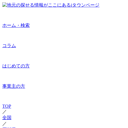
ホーム・検索
コラム
はじめての方
事業主の方
TOP
／
全国
／