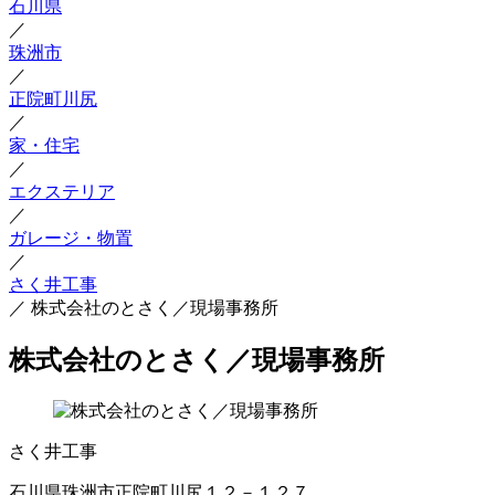
石川県
／
珠洲市
／
正院町川尻
／
家・住宅
／
エクステリア
／
ガレージ・物置
／
さく井工事
／
株式会社のとさく／現場事務所
株式会社のとさく／現場事務所
さく井工事
石川県珠洲市正院町川尻１２－１２７