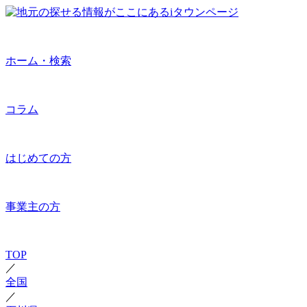
ホーム・検索
コラム
はじめての方
事業主の方
TOP
／
全国
／