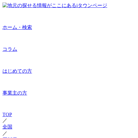
ホーム・検索
コラム
はじめての方
事業主の方
TOP
／
全国
／