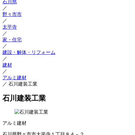
石川県
／
野々市市
／
太平寺
／
家・住宅
／
建設・解体・リフォーム
／
建材
／
アルミ建材
／
石川建装工業
石川建装工業
アルミ建材
石川県野々市市太平寺１丁目８４－２