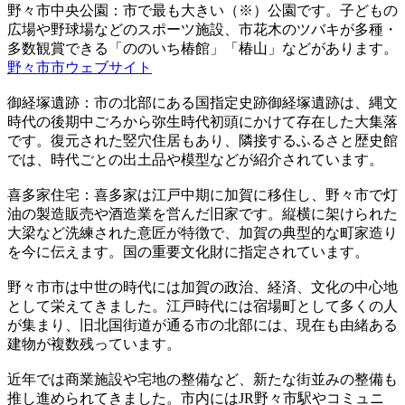
野々市中央公園：市で最も大きい（※）公園です。子どもの
広場や野球場などのスポーツ施設、市花木のツバキが多種・
多数観賞できる「ののいち椿館」「椿山」などがあります。
野々市市ウェブサイト
御経塚遺跡：市の北部にある国指定史跡御経塚遺跡は、縄文
時代の後期中ごろから弥生時代初頭にかけて存在した大集落
です。復元された竪穴住居もあり、隣接するふるさと歴史館
では、時代ごとの出土品や模型などが紹介されています。
喜多家住宅：喜多家は江戸中期に加賀に移住し、野々市で灯
油の製造販売や酒造業を営んだ旧家です。縦横に架けられた
大梁など洗練された意匠が特徴で、加賀の典型的な町家造り
を今に伝えます。国の重要文化財に指定されています。
野々市市は中世の時代には加賀の政治、経済、文化の中心地
として栄えてきました。江戸時代には宿場町として多くの人
が集まり、旧北国街道が通る市の北部には、現在も由緒ある
建物が複数残っています。
近年では商業施設や宅地の整備など、新たな街並みの整備も
推し進められてきました。市内にはJR野々市駅やコミュニ