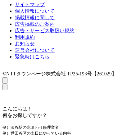
サイトマップ
個人情報について
掲載情報に関して
広告掲載のご案内
広告・サービス取扱い規約
利用規約
お知らせ
運営会社について
緊急時はこちら
©NTTタウンページ株式会社 TP25-193号【261029】
こんにちは！
何をお探しですか？
例）渋谷駅の水まわり修理業者
例）世田谷区の土日にやっている内科