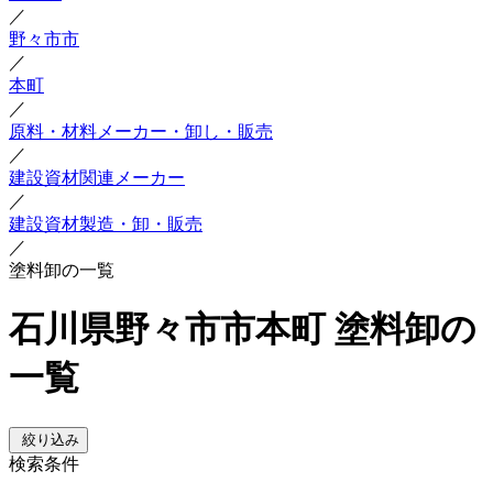
／
野々市市
／
本町
／
原料・材料メーカー・卸し・販売
／
建設資材関連メーカー
／
建設資材製造・卸・販売
／
塗料卸の一覧
石川県野々市市本町 塗料卸の
一覧
絞り込み
検索条件