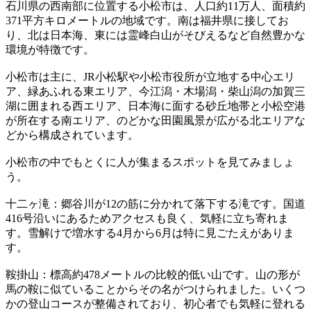
石川県の西南部に位置する小松市は、人口約11万人、面積約
371平方キロメートルの地域です。南は福井県に接してお
り、北は日本海、東には霊峰白山がそびえるなど自然豊かな
環境が特徴です。
小松市は主に、JR小松駅や小松市役所が立地する中心エリ
ア、緑あふれる東エリア、今江潟・木場潟・柴山潟の加賀三
湖に囲まれる西エリア、日本海に面する砂丘地帯と小松空港
が所在する南エリア、のどかな田園風景が広がる北エリアな
どから構成されています。
小松市の中でもとくに人が集まるスポットを見てみましょ
う。
十二ヶ滝：郷谷川が12の筋に分かれて落下する滝です。国道
416号沿いにあるためアクセスも良く、気軽に立ち寄れま
す。雪解けで増水する4月から6月は特に見ごたえがありま
す。
鞍掛山：標高約478メートルの比較的低い山です。山の形が
馬の鞍に似ていることからその名がつけられました。いくつ
かの登山コースが整備されており、初心者でも気軽に登れる