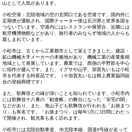
山として人気があります。
小松空港：北陸地域の空の玄関口である空港です。国内外に
定期便が運航され、国際チャーター便は石川県と世界各国を
つないでいます。空港内にはレストランや展望台、近隣には
航空機博物館などがあり、旅行者のみならず地域の人からも
親しまれています。
小松市は、古くから工業都市として栄えてきました。建設・
鉱山機械大手メーカーの本拠地があり、機械工業の産業集積
地域として発展しています。農業では、西側の平野部を中心
に稲作が盛んです。また、イグサや山芋、加賀丸いもは小松
市を代表する特産品です。（※加賀丸いもは根上農業協同組
合の登録商標です）
また、歌舞伎との縁が深いことも知られています。小松市内
には歌舞伎十八番の「勧進帳」の舞台になった「安宅の関」
などがあり、また、曳山子ども歌舞伎が行われる「お旅まつ
り」も有名です。「お旅まつり」は毎年5月に3日間にわたっ
て開催され、観光客も多く訪れます。
小松市には北陸自動車道、JR北陸本線、国道8号線が走って