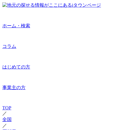
ホーム・検索
コラム
はじめての方
事業主の方
TOP
／
全国
／