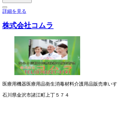
詳細を見る
株式会社コムラ
医療用機器
医療用品
衛生消毒材料
介護用品販売
車いす
石川県金沢市諸江町上丁５７４