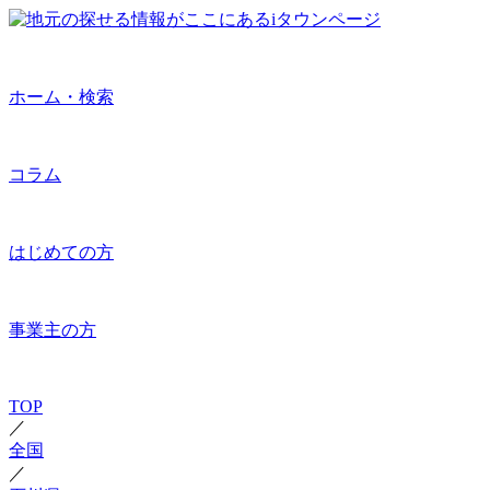
ホーム・検索
コラム
はじめての方
事業主の方
TOP
／
全国
／