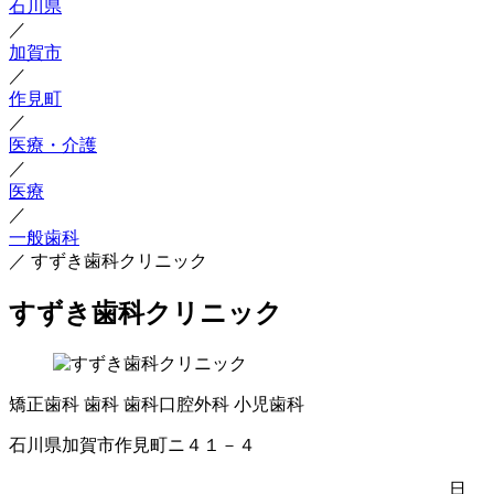
石川県
／
加賀市
／
作見町
／
医療・介護
／
医療
／
一般歯科
／
すずき歯科クリニック
すずき歯科クリニック
矯正歯科
歯科
歯科口腔外科
小児歯科
石川県加賀市作見町ニ４１－４
日