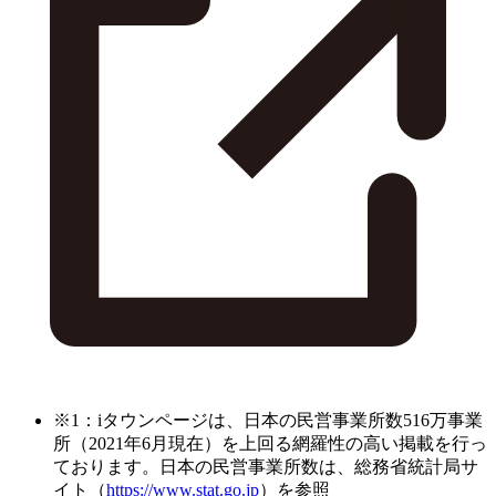
※1：iタウンページは、日本の民営事業所数516万事業
所（2021年6月現在）を上回る網羅性の高い掲載を行っ
ております。日本の民営事業所数は、総務省統計局サ
イト（
https://www.stat.go.jp
）を参照