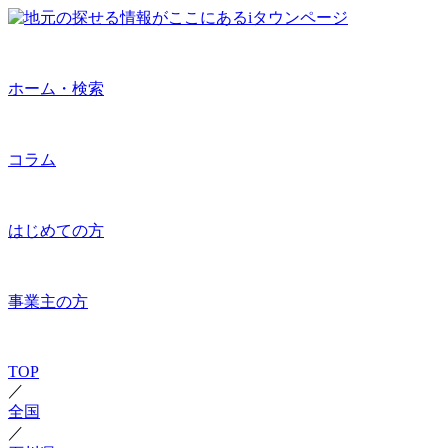
ホーム・検索
コラム
はじめての方
事業主の方
TOP
／
全国
／