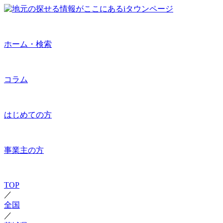
ホーム・検索
コラム
はじめての方
事業主の方
TOP
／
全国
／