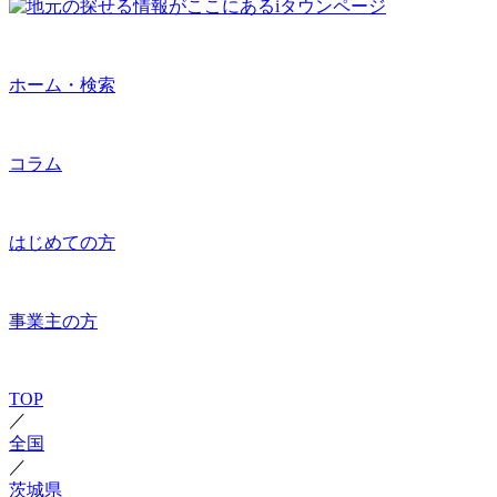
ホーム・検索
コラム
はじめての方
事業主の方
TOP
／
全国
／
茨城県