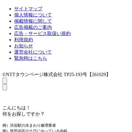
サイトマップ
個人情報について
掲載情報に関して
広告掲載のご案内
広告・サービス取扱い規約
利用規約
お知らせ
運営会社について
緊急時はこちら
©NTTタウンページ株式会社 TP25-193号【261029】
こんにちは！
何をお探しですか？
例）渋谷駅の水まわり修理業者
例）世田谷区の土日にやっている内科