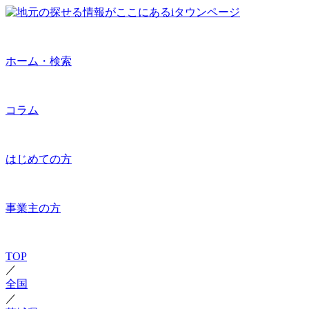
ホーム・検索
コラム
はじめての方
事業主の方
TOP
／
全国
／