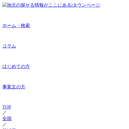
ホーム・検索
コラム
はじめての方
事業主の方
TOP
／
全国
／